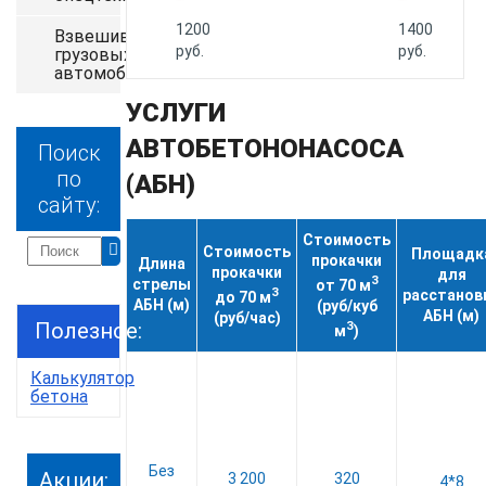
1200
1400
Взвешивание
руб.
руб.
грузовых
автомобилей
УСЛУГИ
АВТОБЕТОНОНАСОСА
Поиск
по
(АБН)
сайту:
Стоимость
Стоимость
Площадк
прокачки
Длина
прокачки
для
3
стрелы
от 70 м
3
расстанов
до 70 м
АБН (м)
(руб/куб
АБН (м)
(руб/час)
3
Полезное:
м
)
Калькулятор
бетона
Без
Акции:
3 200
320
4*8