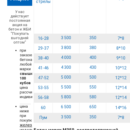
стрелы
У нас
действует
постоянная
акция на
бетон и ЖБИ
"Покупать
3 500
350
выгодней
16-28
7*8
оптом"
3 800
380
29-37
8*10
при
заказе
4 000
400
38-40
9*10
бетона
любой
4 300
430
41-46
10*12
марки
свыше
5 000
500
47-52
12*12
100
кубов
5 500
550
цена
53-55
12*14
рассчитывается
индивидуально;
5 800
580
56-58
12*14
цена
6 500
650
60
14*16
ниже
при
3 500
350
Пум
7*8
покупке
железобетонных