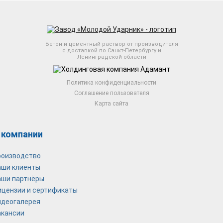
Бетон и цементный раствор от производителя
с доставкой по Санкт-Петербургу и
Ленинградской области
Политика конфиденциальности
Соглашение пользователя
Карта сайта
 компании
роизводство
аши клиенты
аши партнёры
ицензии и сертификаты
идеогалерея
акансии