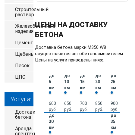
Строительный
раствор
ЦЕНЫ НА ДОСТАВКУ
Железобетонные
изделия
БЕТОНА
Цемент
Доставка бетона марки М350 W8
осуществляется автобетоносмесителем.
Щебень
Цены на услуги приведены ниже.
Песок
до
до
до
до
до
ЦПС
5
10
15
20
25
км
км
км
км
км
Услуги:
600
650
700
850
900
руб.
руб.
руб.
руб.
руб.
Доставка
до
до
бетона
30
35
км
км
Аренда
спецтехники