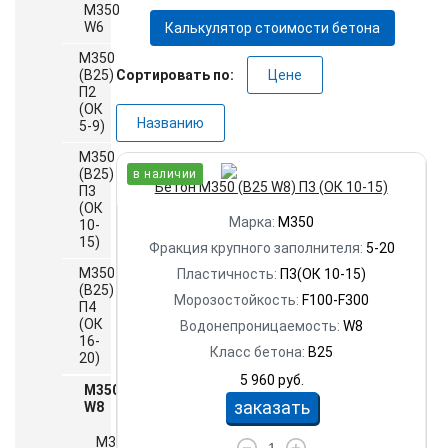
М350
W6
Калькулятор стоимости бетона
М350
(B25)
Сортировать по:
Цене
П2
(ОК
Названию
5-9)
М350
(B25)
в наличии
Бетон М350 (B25 W8) П3 (ОК 10-15)
П3
(ОК
Марка:
М350
10-
15)
Фракция крупного заполнителя:
5-20
М350
Пластичность:
П3(ОК 10-15)
(B25)
Морозостойкость:
F100-F300
П4
(ОК
Водонепроницаемость:
W8
16-
Класс бетона:
B25
20)
5 960 руб.
М350
заказать
W8
М350