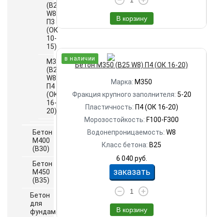
(B25
W8)
В корзину
П3
(ОК
10-
15)
в наличии
М350
Бетон М350 (B25 W8) П4 (ОК 16-20)
(B25
W8)
Марка:
М350
П4
(ОК
Фракция крупного заполнителя:
5-20
16-
Пластичность:
П4 (ОК 16-20)
20)
Морозостойкость:
F100-F300
Бетон
Водонепроницаемость:
W8
М400
Класс бетона:
B25
(B30)
6 040 руб.
Бетон
заказать
М450
(B35)
Бетон
для
В корзину
фундамента