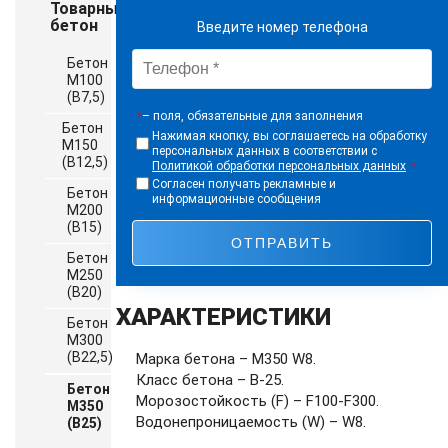
Товарный
бетон
Введите номер телефона
Бетон
М100
(B7,5)
*
– поля, обязательные для заполнения
Бетон
Нажимая кнопку, вы соглашаетесь на обработку
М150
персональных данных в соответствии с
(B12,5)
Политикой обработки персональных данных
*
Согласен получать рекламные и
Бетон
информационные сообщения
М200
(B15)
Бетон
М250
(B20)
ХАРАКТЕРИСТИКИ
Бетон
М300
(B22,5)
Марка бетона – M350 W8.
Класс бетона – В-25.
Бетон
Морозостойкость (F) – F100-F300.
М350
Водонепроницаемость (W) – W8.
(B25)