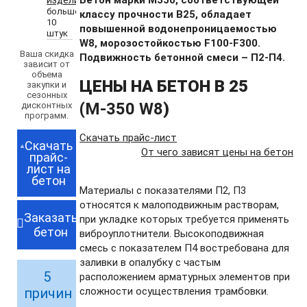
Бетон марки М350, соответствующей
изделий
больше
классу прочности B25, обладает
10
повышенной водонепроницаемостью
штук
W8, морозостойкостью F100-F300.
Ваша скидка
Подвижность бетонной смеси – П2-П4.
зависит от
объема
ЦЕНЫ НА БЕТОН В 25
закупки и
сезонных
(
М-350 W8
)
дисконтных
программ.
Скачать прайс-лист
Скачать
От чего зависят цены на бетон
прайс-
лист на
бетон
Материалы с показателями П2, П3
относятся к малоподвижным растворам,
Заказать
при укладке которых требуется применять
бетон
виброуплотнители. Высокоподвижная
смесь с показателем П4 востребована для
заливки в опалубку с частым
5
расположением арматурных элементов при
причин
сложности осуществления трамбовки.