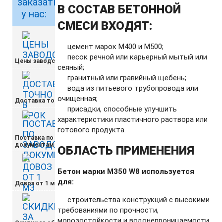
заказать
В СОСТАВ БЕТОННОЙ
у нас:
СМЕСИ ВХОДЯТ:
цемент марок М400 и М500;
песок речной или карьерный мытый или
Цены заводские
сеяный;
гранитный или гравийный щебень;
вода из питьевого трубопровода или
очищенная;
Доставка точно в срок
присадки, способные улучшить
характеристики пластичного раствора или
готового продукта.
Поставка по заводским
документам
ОБЛАСТЬ ПРИМЕНЕНИЯ
Бетон марки М350 W8 используется
для:
Довоз от 1 м3
строительства конструкций с высокими
требованиями по прочности,
морозостойкости и водонепроницаемости