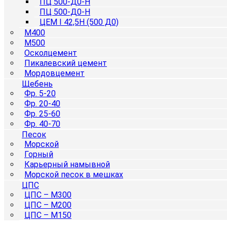
ПЦ 500-Д0-Н
ПЦ 500-Д0-Н
ЦЕМ I 42,5Н (500 Д0)
М400
М500
Осколцемент
Пикалевский цемент
Мордовцемент
Щебень
Фр. 5-20
Фр. 20-40
Фр. 25-60
Фр. 40-70
Песок
Морской
Горный
Карьерный намывной
Морской песок в мешках
ЦПС
ЦПС – М300
ЦПС – М200
ЦПС – М150