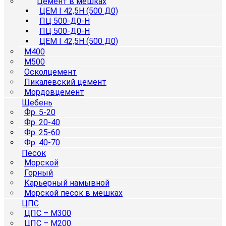
Цемент в мешках
ЦЕМ I 42,5Н (500 Д0)
ПЦ 500-Д0-Н
ПЦ 500-Д0-Н
ЦЕМ I 42,5Н (500 Д0)
М400
М500
Осколцемент
Пикалевский цемент
Мордовцемент
Щебень
Фр. 5-20
Фр. 20-40
Фр. 25-60
Фр. 40-70
Песок
Морской
Горный
Карьерный намывной
Морской песок в мешках
ЦПС
ЦПС – М300
ЦПС – М200