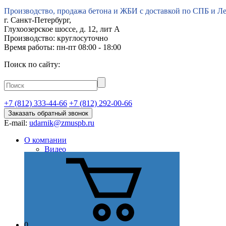
Производство, продажа бетона и ЖБИ с доставкой по СПБ и Л
г.
Санкт-Петербург
,
Глухоозерское шоссе, д. 12, лит А
Производство: круглосуточно
Время работы: пн-пт 08:00 - 18:00
Поиск по сайту:
+7 (812) 333-44-66
+7 (812) 292-00-66
Заказать обратный звонок
E-mail:
udarnik@zmuspb.ru
О компании
Видео
История
Миссия
Стратегия
Цель
Отзывы
Сертификаты и лицензии
Наши преимущества
Партнеры
0