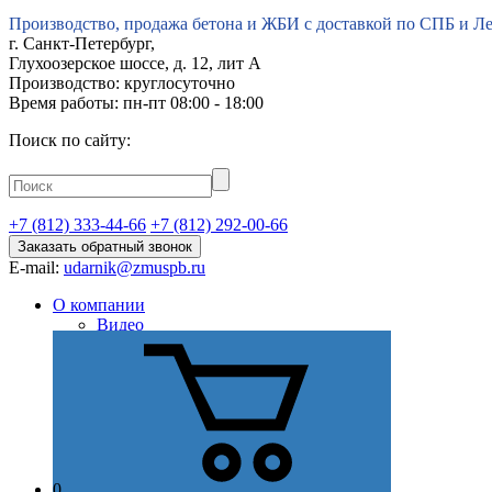
Производство, продажа бетона и ЖБИ с доставкой по СПБ и Л
г.
Санкт-Петербург
,
Глухоозерское шоссе, д. 12, лит А
Производство: круглосуточно
Время работы: пн-пт 08:00 - 18:00
Поиск по сайту:
+7 (812) 333-44-66
+7 (812) 292-00-66
Заказать обратный звонок
E-mail:
udarnik@zmuspb.ru
О компании
Видео
История
Миссия
Стратегия
Цель
Отзывы
Сертификаты и лицензии
Наши преимущества
Партнеры
0