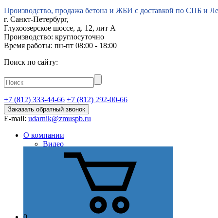
Производство, продажа бетона и ЖБИ с доставкой по СПБ и Л
г.
Санкт-Петербург
,
Глухоозерское шоссе, д. 12, лит А
Производство: круглосуточно
Время работы: пн-пт 08:00 - 18:00
Поиск по сайту:
+7 (812) 333-44-66
+7 (812) 292-00-66
Заказать обратный звонок
E-mail:
udarnik@zmuspb.ru
О компании
Видео
История
Миссия
Стратегия
Цель
Отзывы
Сертификаты и лицензии
Наши преимущества
Партнеры
0