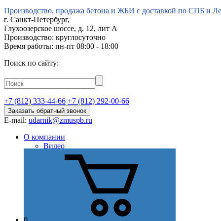
Производство, продажа бетона и ЖБИ с доставкой по СПБ и Л
г.
Санкт-Петербург
,
Глухоозерское шоссе, д. 12, лит А
Производство: круглосуточно
Время работы: пн-пт 08:00 - 18:00
Поиск по сайту:
+7 (812) 333-44-66
+7 (812) 292-00-66
Заказать обратный звонок
E-mail:
udarnik@zmuspb.ru
О компании
Видео
История
Миссия
Стратегия
Цель
Отзывы
Сертификаты и лицензии
Наши преимущества
Партнеры
0