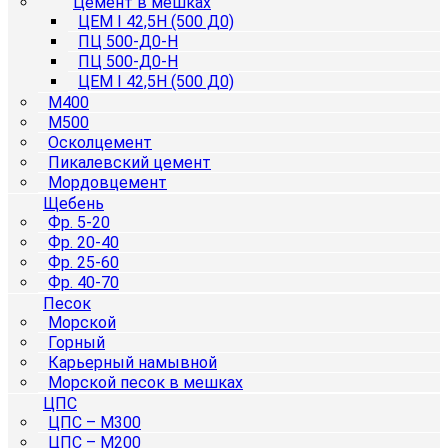
Цемент в мешках
ЦЕМ I 42,5Н (500 Д0)
ПЦ 500-Д0-Н
ПЦ 500-Д0-Н
ЦЕМ I 42,5Н (500 Д0)
М400
М500
Осколцемент
Пикалевский цемент
Мордовцемент
Щебень
Фр. 5-20
Фр. 20-40
Фр. 25-60
Фр. 40-70
Песок
Морской
Горный
Карьерный намывной
Морской песок в мешках
ЦПС
ЦПС – М300
ЦПС – М200