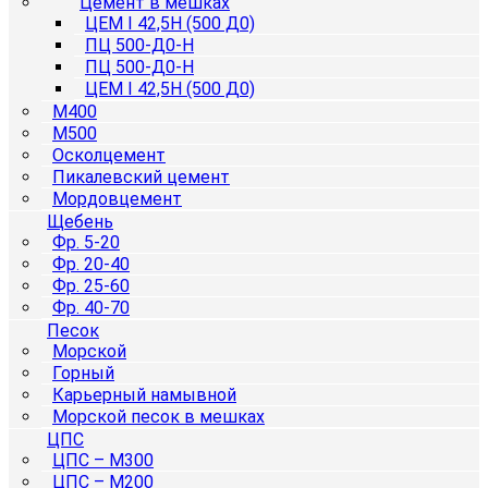
Цемент в мешках
ЦЕМ I 42,5Н (500 Д0)
ПЦ 500-Д0-Н
ПЦ 500-Д0-Н
ЦЕМ I 42,5Н (500 Д0)
М400
М500
Осколцемент
Пикалевский цемент
Мордовцемент
Щебень
Фр. 5-20
Фр. 20-40
Фр. 25-60
Фр. 40-70
Песок
Морской
Горный
Карьерный намывной
Морской песок в мешках
ЦПС
ЦПС – М300
ЦПС – М200