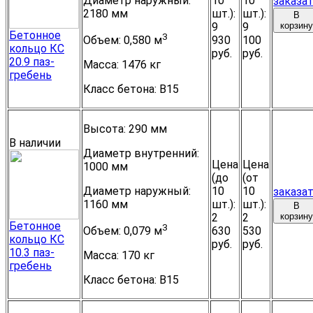
Диаметр наружный:
10
10
заказа
2180 мм
шт.):
шт.):
В
9
9
корзину
Бетонное
3
930
100
Объем:
0,580 м
кольцо КС
руб.
руб.
20.9 паз-
Масса:
1476 кг
гребень
Класс бетона:
B15
Высота:
290 мм
В наличии
Диаметр внутренний:
Цена
Цена
1000 мм
(до
(от
Диаметр наружный:
10
10
заказа
1160 мм
шт.):
шт.):
В
2
2
корзину
Бетонное
3
630
530
Объем:
0,079 м
кольцо КС
руб.
руб.
10.3 паз-
Масса:
170 кг
гребень
Класс бетона:
B15