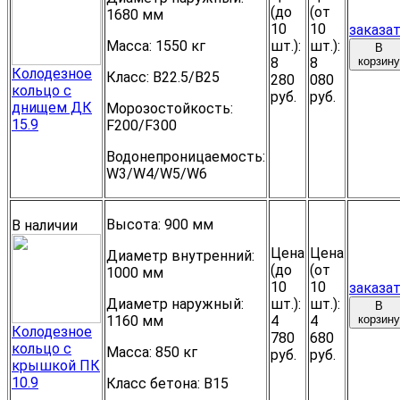
(до
(от
1680 мм
10
10
заказа
Масса:
1550 кг
шт.):
шт.):
В
8
8
корзину
Колодезное
Класс:
В22.5/B25
280
080
кольцо с
руб.
руб.
днищем ДК
Морозостойкость:
15.9
F200/F300
Водонепроницаемость:
W3/W4/W5/W6
Высота:
900 мм
В наличии
Цена
Цена
Диаметр внутренний:
(до
(от
1000 мм
10
10
заказа
Диаметр наружный:
шт.):
шт.):
В
1160 мм
4
4
корзину
Колодезное
780
680
кольцо с
Масса:
850 кг
руб.
руб.
крышкой ПК
10.9
Класс бетона:
B15