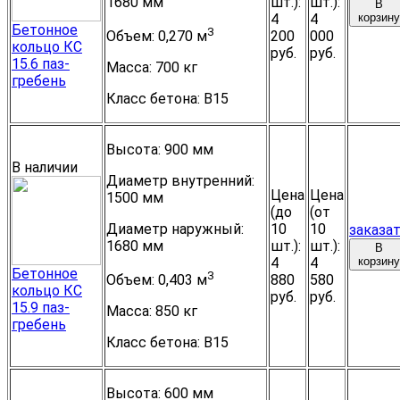
1680 мм
шт.):
шт.):
В
4
4
корзину
Бетонное
3
200
000
Объем:
0,270 м
кольцо КС
руб.
руб.
15.6 паз-
Масса:
700 кг
гребень
Класс бетона:
B15
Высота:
900 мм
В наличии
Диаметр внутренний:
Цена
Цена
1500 мм
(до
(от
Диаметр наружный:
10
10
заказа
1680 мм
шт.):
шт.):
В
4
4
корзину
Бетонное
3
880
580
Объем:
0,403 м
кольцо КС
руб.
руб.
15.9 паз-
Масса:
850 кг
гребень
Класс бетона:
B15
Высота:
600 мм