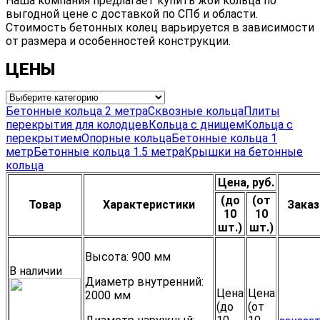
Наша компания предлагает купить жби кольца по
выгодной цене с доставкой по СПб и области.
Стоимость бетонных колец варьируется в зависимости
от размера и особенностей конструкции.
ЦЕНЫ
Бетонные кольца 2 метра
Сквозные кольца
Плиты
перекрытия для колодцев
Кольца с днищем
Кольца с
перекрытием
Опорные кольца
Бетонные кольца 1
метр
Бетонные кольца 1.5 метра
Крышки на бетонные
кольца
Цена, руб.
(до
(от
Товар
Характеристики
Заказ
10
10
шт.)
шт.)
Высота:
900 мм
В наличии
Диаметр внутренний:
Цена
Цена
2000 мм
(до
(от