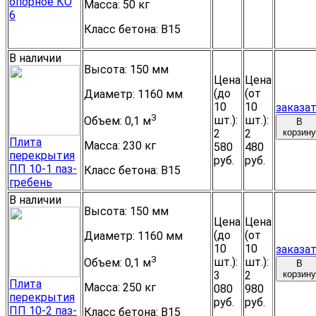
опорное КО
Масса:
50 кг
6
Класс бетона:
B15
В наличии
Высота:
150 мм
Цена
Цена
(до
(от
Диаметр:
1160 мм
10
10
заказа
3
шт.):
шт.):
Объем:
0,1 м
В
2
2
корзину
Плита
Масса:
230 кг
580
480
перекрытия
руб.
руб.
ПП 10-1 паз-
Класс бетона:
B15
гребень
В наличии
Высота:
150 мм
Цена
Цена
(до
(от
Диаметр:
1160 мм
10
10
заказа
3
шт.):
шт.):
Объем:
0,1 м
В
3
2
корзину
Плита
Масса:
250 кг
080
980
перекрытия
руб.
руб.
ПП 10-2 паз-
Класс бетона:
B15