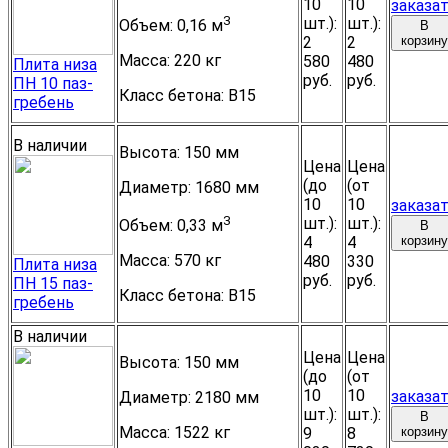
10
10
заказа
3
шт.):
шт.):
Объем:
0,16 м
В
2
2
корзину
Масса:
220 кг
580
480
Плита низа
руб.
руб.
ПН 10 паз-
Класс бетона:
B15
гребень
В наличии
Высота:
150 мм
Цена
Цена
(до
(от
Диаметр:
1680 мм
10
10
заказа
3
шт.):
шт.):
Объем:
0,33 м
В
4
4
корзину
Масса:
570 кг
480
330
Плита низа
руб.
руб.
ПН 15 паз-
Класс бетона:
B15
гребень
В наличии
Цена
Цена
Высота:
150 мм
(до
(от
10
10
заказа
Диаметр:
2180 мм
шт.):
шт.):
В
Масса:
1522 кг
9
8
корзину