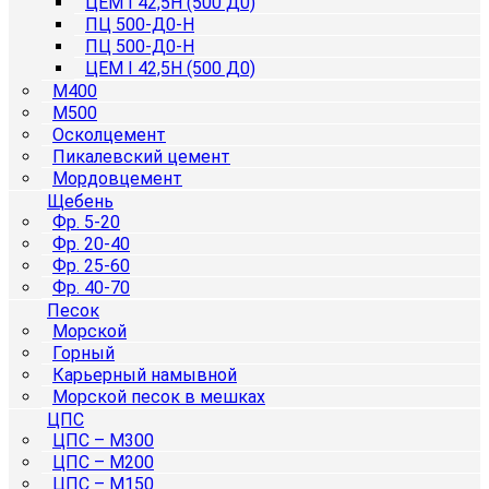
ЦЕМ I 42,5Н (500 Д0)
ПЦ 500-Д0-Н
ПЦ 500-Д0-Н
ЦЕМ I 42,5Н (500 Д0)
М400
М500
Осколцемент
Пикалевский цемент
Мордовцемент
Щебень
Фр. 5-20
Фр. 20-40
Фр. 25-60
Фр. 40-70
Песок
Морской
Горный
Карьерный намывной
Морской песок в мешках
ЦПС
ЦПС – М300
ЦПС – М200
ЦПС – М150