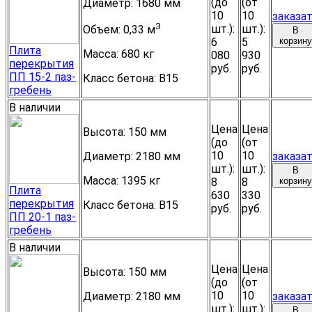
(до
(от
Диаметр:
1680 мм
10
10
заказа
3
шт.):
шт.):
Объем:
0,33 м
В
6
5
корзину
Плита
Масса:
680 кг
080
930
перекрытия
руб.
руб.
ПП 15-2 паз-
Класс бетона:
B15
гребень
В наличии
Цена
Цена
Высота:
150 мм
(до
(от
10
10
Диаметр:
2180 мм
заказа
шт.):
шт.):
В
Масса:
1395 кг
8
8
корзину
Плита
630
330
перекрытия
Класс бетона:
B15
руб.
руб.
ПП 20-1 паз-
гребень
В наличии
Цена
Цена
Высота:
150 мм
(до
(от
10
10
Диаметр:
2180 мм
заказа
шт.):
шт.):
В