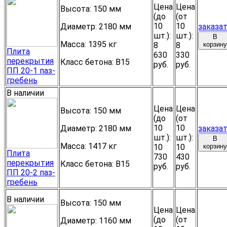
Цена
Цена
Высота:
150 мм
(до
(от
10
10
Диаметр:
2180 мм
заказа
шт.):
шт.):
В
Масса:
1395 кг
8
8
корзину
Плита
630
330
перекрытия
Класс бетона:
B15
руб.
руб.
ПП 20-1 паз-
гребень
В наличии
Цена
Цена
Высота:
150 мм
(до
(от
10
10
Диаметр:
2180 мм
заказа
шт.):
шт.):
В
Масса:
1417 кг
10
10
корзину
Плита
730
430
перекрытия
Класс бетона:
B15
руб.
руб.
ПП 20-2 паз-
гребень
В наличии
Высота:
150 мм
Цена
Цена
(до
(от
Диаметр:
1160 мм