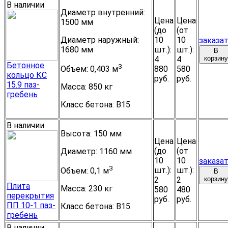
В наличии
Диаметр внутренний:
Цена
Цена
1500 мм
(до
(от
Диаметр наружный:
10
10
заказа
1680 мм
шт.):
шт.):
В
4
4
корзину
Бетонное
3
880
580
Объем:
0,403 м
кольцо КС
руб.
руб.
15.9 паз-
Масса:
850 кг
гребень
Класс бетона:
B15
В наличии
Высота:
150 мм
Цена
Цена
(до
(от
Диаметр:
1160 мм
10
10
заказа
3
шт.):
шт.):
Объем:
0,1 м
В
2
2
корзину
Плита
Масса:
230 кг
580
480
перекрытия
руб.
руб.
ПП 10-1 паз-
Класс бетона:
B15
гребень
В наличии