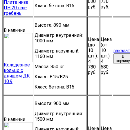
030
730
Плита низа
Класс бетона:
B15
руб.
руб.
ПН 20 паз-
гребень
Высота:
890 мм
В наличии
Диаметр внутренний:
Цена
Цена
1000 мм
(до
(от
10
10
заказа
Диаметр наружный:
шт.):
шт.):
1160 мм
В
4
4
корзину
Колодезное
Масса:
850 кг
780
680
кольцо с
руб.
руб.
днищем ДК
Класс:
В15/В25
10.9
Класс бетона:
B15
Высота:
900 мм
Диаметр внутренний:
1500 мм
В наличии
Цена
Цена
Диаметр наружный: