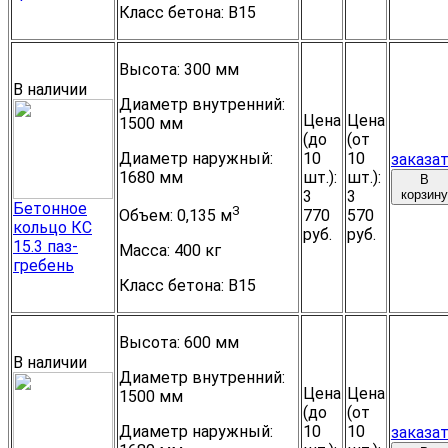
Класс бетона:
B15
Высота:
300 мм
В наличии
Диаметр внутренний:
Цена
Цена
1500 мм
(до
(от
Диаметр наружный:
10
10
заказа
1680 мм
шт.):
шт.):
В
3
3
корзину
Бетонное
3
770
570
Объем:
0,135 м
кольцо КС
руб.
руб.
15.3 паз-
Масса:
400 кг
гребень
Класс бетона:
B15
Высота:
600 мм
В наличии
Диаметр внутренний:
Цена
Цена
1500 мм
(до
(от
Диаметр наружный:
10
10
заказа