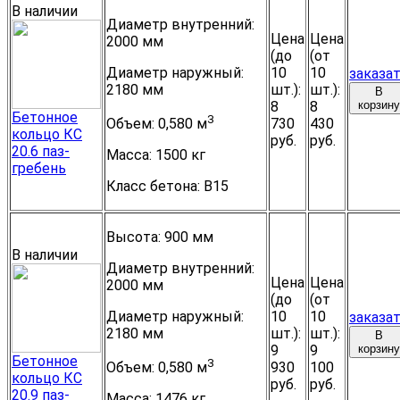
В наличии
Диаметр внутренний:
Цена
Цена
2000 мм
(до
(от
Диаметр наружный:
10
10
заказа
2180 мм
шт.):
шт.):
В
8
8
корзину
Бетонное
3
730
430
Объем:
0,580 м
кольцо КС
руб.
руб.
20.6 паз-
Масса:
1500 кг
гребень
Класс бетона:
B15
Высота:
900 мм
В наличии
Диаметр внутренний:
Цена
Цена
2000 мм
(до
(от
Диаметр наружный:
10
10
заказа
2180 мм
шт.):
шт.):
В
9
9
корзину
Бетонное
3
930
100
Объем:
0,580 м
кольцо КС
руб.
руб.
20.9 паз-
Масса:
1476 кг