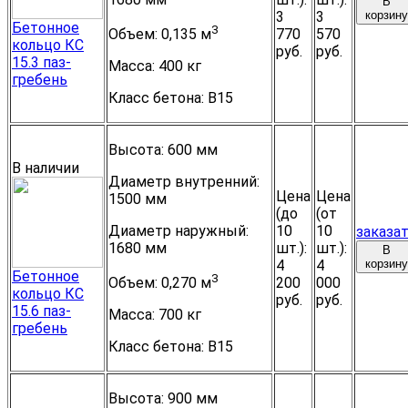
В
3
3
корзину
Бетонное
3
770
570
Объем:
0,135 м
кольцо КС
руб.
руб.
15.3 паз-
Масса:
400 кг
гребень
Класс бетона:
B15
Высота:
600 мм
В наличии
Диаметр внутренний:
Цена
Цена
1500 мм
(до
(от
Диаметр наружный:
10
10
заказа
1680 мм
шт.):
шт.):
В
4
4
корзину
Бетонное
3
200
000
Объем:
0,270 м
кольцо КС
руб.
руб.
15.6 паз-
Масса:
700 кг
гребень
Класс бетона:
B15
Высота:
900 мм