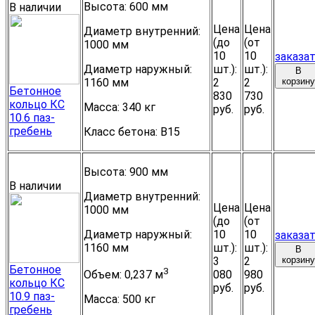
Высота:
600 мм
В наличии
Цена
Цена
Диаметр внутренний:
(до
(от
1000 мм
10
10
заказа
Диаметр наружный:
шт.):
шт.):
В
1160 мм
2
2
корзину
Бетонное
830
730
кольцо КС
Масса:
340 кг
руб.
руб.
10.6 паз-
гребень
Класс бетона:
B15
Высота:
900 мм
В наличии
Диаметр внутренний:
Цена
Цена
1000 мм
(до
(от
Диаметр наружный:
10
10
заказа
1160 мм
шт.):
шт.):
В
3
2
корзину
Бетонное
3
080
980
Объем:
0,237 м
кольцо КС
руб.
руб.
10.9 паз-
Масса:
500 кг
гребень