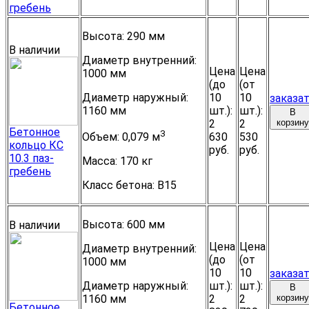
гребень
Высота:
290 мм
В наличии
Диаметр внутренний:
Цена
Цена
1000 мм
(до
(от
Диаметр наружный:
10
10
заказа
1160 мм
шт.):
шт.):
В
2
2
корзину
Бетонное
3
630
530
Объем:
0,079 м
кольцо КС
руб.
руб.
10.3 паз-
Масса:
170 кг
гребень
Класс бетона:
B15
Высота:
600 мм
В наличии
Цена
Цена
Диаметр внутренний:
(до
(от
1000 мм
10
10
заказа
Диаметр наружный:
шт.):
шт.):
В
1160 мм
2
2
корзину
Бетонное