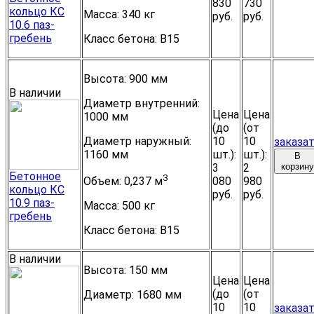
830
730
кольцо КС
Масса:
340 кг
руб.
руб.
10.6 паз-
гребень
Класс бетона:
B15
Высота:
900 мм
В наличии
Диаметр внутренний:
Цена
Цена
1000 мм
(до
(от
Диаметр наружный:
10
10
заказа
1160 мм
шт.):
шт.):
В
3
2
корзину
Бетонное
3
080
980
Объем:
0,237 м
кольцо КС
руб.
руб.
10.9 паз-
Масса:
500 кг
гребень
Класс бетона:
B15
В наличии
Высота:
150 мм
Цена
Цена
(до
(от
Диаметр:
1680 мм
10
10
заказа