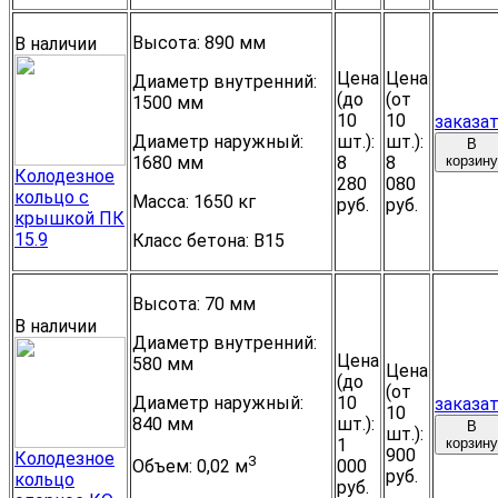
Высота:
890 мм
В наличии
Цена
Цена
Диаметр внутренний:
(до
(от
1500 мм
10
10
заказа
Диаметр наружный:
шт.):
шт.):
В
1680 мм
8
8
корзину
Колодезное
280
080
кольцо с
Масса:
1650 кг
руб.
руб.
крышкой ПК
15.9
Класс бетона:
B15
Высота:
70 мм
В наличии
Диаметр внутренний:
Цена
580 мм
Цена
(до
(от
Диаметр наружный:
10
заказа
10
840 мм
шт.):
В
шт.):
1
корзину
900
Колодезное
3
000
Объем:
0,02 м
руб.
кольцо
руб.