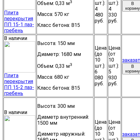
3
шт.):
шт.):
Объем:
0,33 м
В
4
4
корзину
Плита
Масса:
570 кг
480
330
перекрытия
руб.
руб.
ПП 15-1 паз-
Класс бетона:
B15
гребень
В наличии
Высота:
150 мм
Цена
Цена
(до
(от
Диаметр:
1680 мм
10
10
заказа
3
шт.):
шт.):
Объем:
0,33 м
В
6
5
корзину
Плита
Масса:
680 кг
080
930
перекрытия
руб.
руб.
ПП 15-2 паз-
Класс бетона:
B15
гребень
Высота:
300 мм
В наличии
Диаметр внутренний:
Цена
Цена
1500 мм
(до
(от
Диаметр наружный:
10
10
заказа
1680 мм
шт.):
шт.):