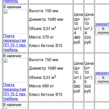
гребень
В наличии
Высота:
150 мм
Цена
Цена
(до
(от
Диаметр:
1680 мм
10
10
заказа
3
шт.):
шт.):
Объем:
0,33 м
В
4
4
корзину
Плита
Масса:
570 кг
480
330
перекрытия
руб.
руб.
ПП 15-1 паз-
Класс бетона:
B15
гребень
В наличии
Высота:
150 мм
Цена
Цена
(до
(от
Диаметр:
1680 мм
10
10
заказа
3
шт.):
шт.):
Объем:
0,33 м
В
6
5
корзину
Плита
Масса:
680 кг
080
930
перекрытия
руб.
руб.
ПП 15-2 паз-
Класс бетона:
B15
гребень
В наличии